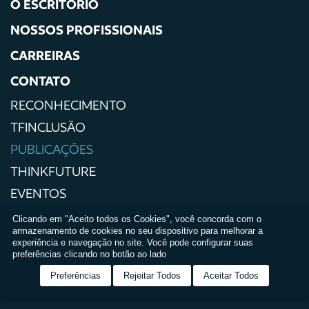
O ESCRITÓRIO
NOSSOS PROFISSIONAIS
CARREIRAS
CONTATO
RECONHECIMENTO
TFINCLUSÃO
PUBLICAÇÕES
THINKFUTURE
EVENTOS
IMPRENSA
Clicando em "Aceito todos os Cookies", você concorda com o
armazenamento de cookies no seu dispositivo para melhorar a
POLÍTICAS DE PRIVACIDADE
experiência e navegação no site. Você pode configurar suas
preferências clicando no botão ao lado
TERMOS E CONDIÇÕES DE USO
Preferências
Rejeitar Todos
Aceitar Todos
RELATÓRIO DE IGUALDADE SALARIAL