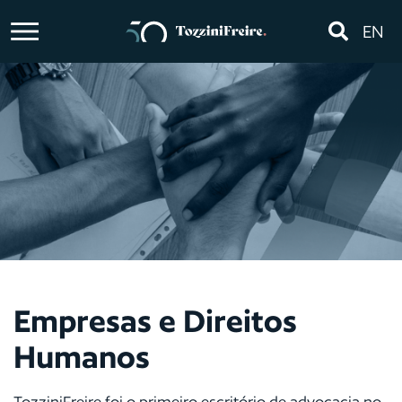
EN
Empresas e Direitos
Humanos
TozziniFreire foi o primeiro escritório de advocacia no