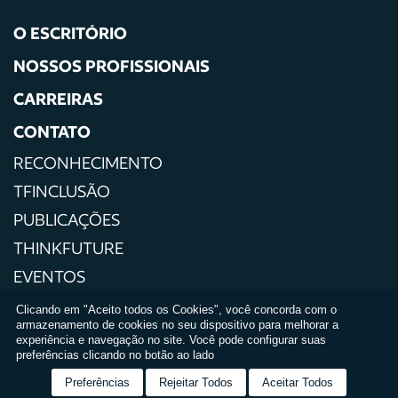
O ESCRITÓRIO
NOSSOS PROFISSIONAIS
CARREIRAS
CONTATO
RECONHECIMENTO
TFINCLUSÃO
PUBLICAÇÕES
THINKFUTURE
EVENTOS
IMPRENSA
Clicando em "Aceito todos os Cookies", você concorda com o
armazenamento de cookies no seu dispositivo para melhorar a
POLÍTICAS DE PRIVACIDADE
experiência e navegação no site. Você pode configurar suas
preferências clicando no botão ao lado
TERMOS E CONDIÇÕES DE USO
Preferências
Rejeitar Todos
Aceitar Todos
RELATÓRIO DE IGUALDADE SALARIAL