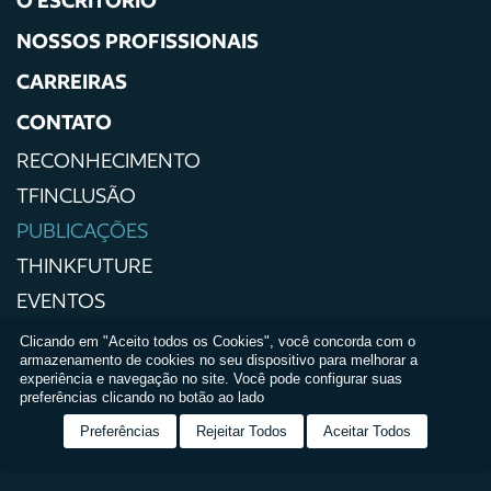
NOSSOS PROFISSIONAIS
CARREIRAS
CONTATO
RECONHECIMENTO
TFINCLUSÃO
PUBLICAÇÕES
THINKFUTURE
EVENTOS
IMPRENSA
Clicando em "Aceito todos os Cookies", você concorda com o
armazenamento de cookies no seu dispositivo para melhorar a
POLÍTICAS DE PRIVACIDADE
experiência e navegação no site. Você pode configurar suas
preferências clicando no botão ao lado
TERMOS E CONDIÇÕES DE USO
Preferências
Rejeitar Todos
Aceitar Todos
RELATÓRIO DE IGUALDADE SALARIAL