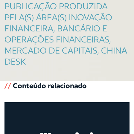
PUBLICAÇÃO PRODUZIDA
PELA(S) ÁREA(S) INOVAÇÃO
FINANCEIRA, BANCÁRIO E
OPERAÇÕES FINANCEIRAS,
MERCADO DE CAPITAIS, CHINA
DESK
//
Conteúdo relacionado