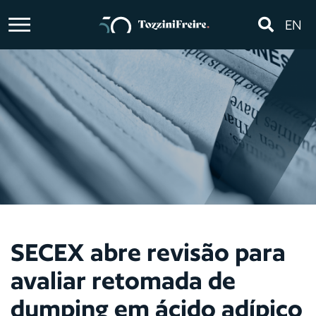
EN
SECEX abre revisão para
avaliar retomada de
dumping em ácido adípico