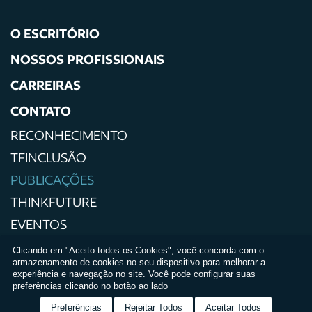
O ESCRITÓRIO
NOSSOS PROFISSIONAIS
CARREIRAS
CONTATO
RECONHECIMENTO
TFINCLUSÃO
PUBLICAÇÕES
THINKFUTURE
EVENTOS
IMPRENSA
Clicando em "Aceito todos os Cookies", você concorda com o
armazenamento de cookies no seu dispositivo para melhorar a
POLÍTICAS DE PRIVACIDADE
experiência e navegação no site. Você pode configurar suas
preferências clicando no botão ao lado
TERMOS E CONDIÇÕES DE USO
Preferências
Rejeitar Todos
Aceitar Todos