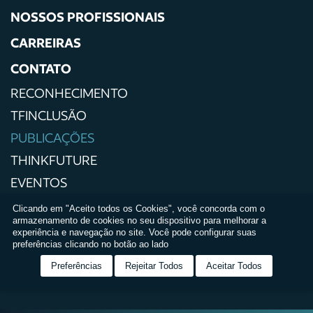
NOSSOS PROFISSIONAIS
CARREIRAS
CONTATO
RECONHECIMENTO
TFINCLUSÃO
PUBLICAÇÕES
THINKFUTURE
EVENTOS
IMPRENSA
Clicando em "Aceito todos os Cookies", você concorda com o
armazenamento de cookies no seu dispositivo para melhorar a
POLÍTICAS DE PRIVACIDADE
experiência e navegação no site. Você pode configurar suas
preferências clicando no botão ao lado
TERMOS E CONDIÇÕES DE USO
Preferências
Rejeitar Todos
Aceitar Todos
RELATÓRIO DE IGUALDADE SALARIAL