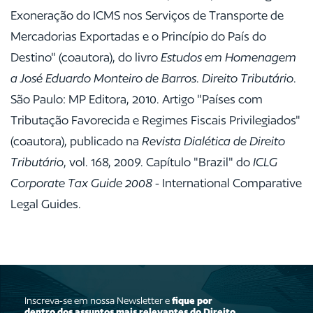
Exoneração do ICMS nos Serviços de Transporte de
Mercadorias Exportadas e o Princípio do País do
Destino" (coautora), do livro
Estudos em Homenagem
a José Eduardo Monteiro de Barros
.
Direito Tributário
.
São Paulo: MP Editora, 2010. Artigo "Países com
Tributação Favorecida e Regimes Fiscais Privilegiados"
(coautora), publicado na
Revista Dialética de Direito
Tributário
, vol. 168, 2009. Capítulo "Brazil" do
ICLG
Corporate Tax Guide 2008
- International Comparative
Legal Guides.
Inscreva-se em nossa Newsletter e
fique por
dentro dos assuntos mais relevantes do Direito
.