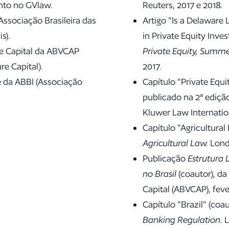
nto no GVlaw.
Reuters, 2017 e 2018.
ssociação Brasileira das
Artigo "Is a Delaware 
s).
in Private Equity Inve
re Capital da ABVCAP
Private Equity, Summe
re Capital).
2017.
 da ABBI (Associação
Capítulo "Private Equi
publicado na 2ª edição
Kluwer Law Internation
Capítulo "Agricultural 
Agricultural Law.
Lond
Publicação
Estrutura 
no Brasil
(coautor), da
Capital (ABVCAP), feve
Capítulo "Brazil" (coa
Banking Regulation
. 