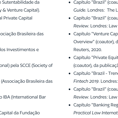
 Sutentabilidade da
Capítulo "Brazil" (coa
 & Venture Capital).
Guide
. Londres: The L
 Private Capital
Capítulo "Brazil" (coa
Review
. Londres: Law
ciação Brasileira das
Capítulo "Venture Capi
Overview" (coautor), 
os Investimentos e
Reuters, 2020.
Capítulo "Private Equi
onal) pela SCCE (Society of
(coautor), da publica
Capítulo "Brazil - Tr
Associação Brasileira das
Fintech 2019
. Londres
Capítulo "Brazil" (coa
 IBA (International Bar
Review
. Londres: Law
Capítulo "Banking Regu
Capital da Fundação
Practical Law Interna