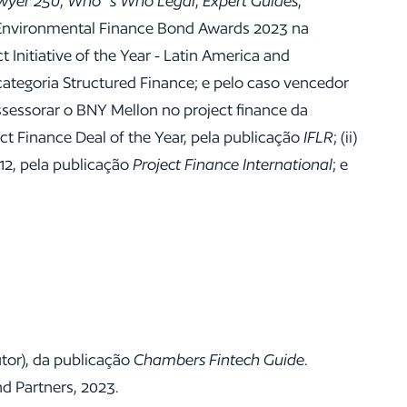
wyer 250
,
Who´s Who Legal
,
Expert Guides
,
 Environmental Finance Bond Awards 2023 na
Initiative of the Year - Latin America and
categoria Structured Finance; e pelo caso vencedor
sessorar o BNY Mellon no project finance da
ct Finance Deal of the Year, pela publicação
IFLR
; (ii)
012, pela publicação
Project Finance International
; e
utor), da publicação
Chambers Fintech Guide
.
d Partners, 2023.