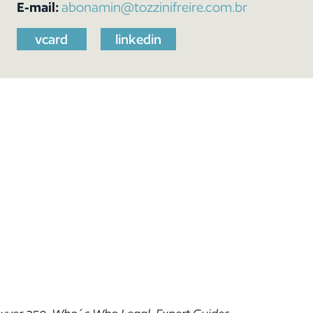
E-mail:
abonamin@tozzinifreire.com.br
vcard
linkedin