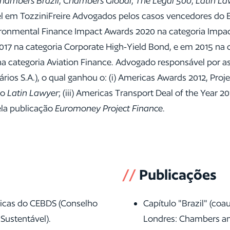
hambers Brazil
,
Chambers Global
,
The Legal 500
,
Latin La
el em TozziniFreire Advogados pelos casos vencedores do
vironmental Finance Impact Awards 2020 na categoria Impact 
2017 na categoria Corporate High-Yield Bond, e em 2015 na 
 categoria Aviation Finance. Advogado responsável por as
os S.A.), o qual ganhou o: (i) Americas Awards 2012, Proje
ão
Latin Lawyer
; (iii) Americas Transport Deal of the Year 2
pela publicação
Euromoney Project Finance
.
//
Publicações
ticas do CEBDS (Conselho
Capítulo "Brazil" (coa
Sustentável).
Londres: Chambers an